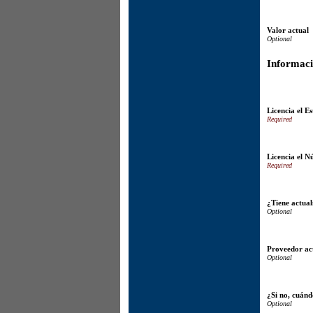
Valor actual
Informaci
Licencia el E
Licencia el 
¿Tiene actual
Proveedor ac
¿Si no, cuánd