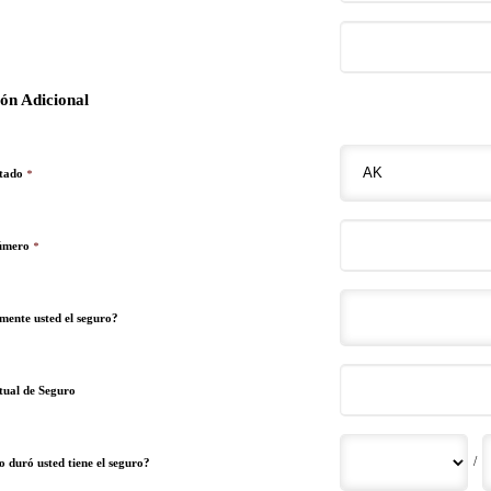
ón Adicional
stado
*
Número
*
mente usted el seguro?
tual de Seguro
/
o duró usted tiene el seguro?