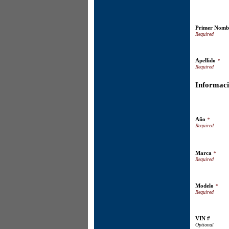
Primer Nom
Apellido
*
Informaci
Año
*
Marca
*
Modelo
*
VIN #