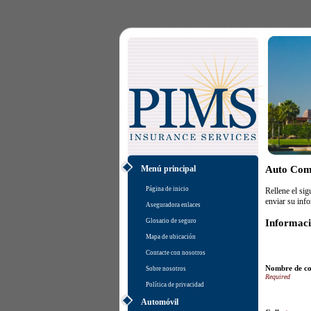
Menú principal
Auto Come
Página de inicio
Rellene el si
enviar su info
Aseguradora enlaces
Glosario de seguro
Informac
Mapa de ubicación
Contacte con nosotros
Nombre de c
Sobre nosotros
Política de privacidad
Automóvil