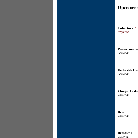
Opciones 
Cobertura
*
Protección de
Deducible Co
Choque Deduc
Renta
Remolcar