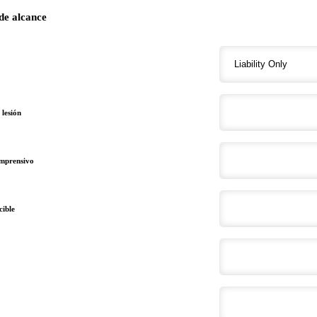
de alcance
 lesión
mprensivo
ible