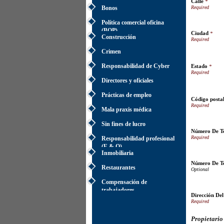
Calle
*
Bonos
Política comercial oficina
(BOP)
Ciudad
*
Construcción
Crimen
Responsabilidad de Cyber
Estado
*
Directores y oficiales
Prácticas de empleo
Código posta
Mala praxis médica
Sin fines de lucro
Número De Te
Responsabilidad profesional
(E & O)
Inmobiliaria
Número De Te
Restaurantes
Compensación de
trabajadores
Dirección Del
Propietario