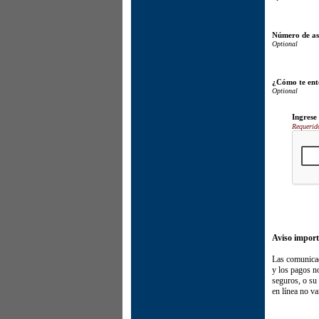
Número de ase
¿Cómo te ent
Ingrese
Requerid
Aviso import
Las comunicac
y los pagos no
seguros, o su
en línea no v