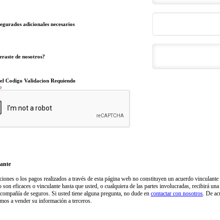
gurados adicionales necesarios
eraste de nosotros?
 el Codigo Validacion Requiendo
o
ante
iones o los pagos realizados a través de esta página web no constituyen un acuerdo vinculante p
 son eficaces o vinculante hasta que usted, o cualquiera de las partes involucradas, recibirá una 
 compañía de seguros. Si usted tiene alguna pregunta, no dude en
contactar con nosotros
. De ac
amos a vender su información a terceros.