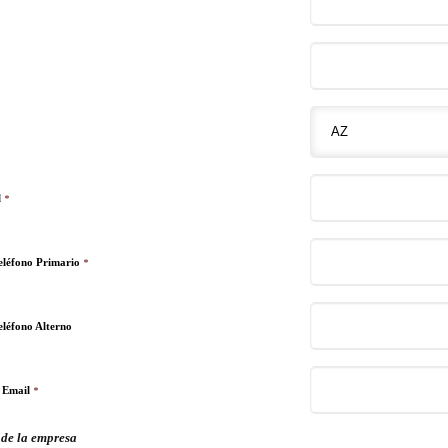
l
*
léfono Primario
*
léfono Alterno
 Email
*
 de la empresa